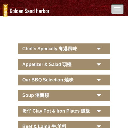
Toggl
navig
Chef's Specialty 粤港風味
Appetizer & Salad 頭檯
Our BBQ Selection 燒味
Soup 湯羹類
煲仔 Clay Pot & Iron Plates 鐵板
Beef & Lamb 牛,羊料